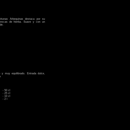
eitunas Arbequinas destaca por su
rescas de hierba. Suave y con un
de.
y muy equilibrado. Entrada dulce,
a
- 50 cl
- 25 cl
- 10 cl
- 2 l