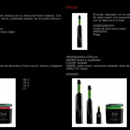
FARGA
El aceite elaborado con la va
llenc destaca por su aroma de frutos maduros. Con
de sabor suave con sensación 
s secos y almendra madura. Es un aceite intenso y
con un ligero picor al final.
INGREDIENTES:
Aceite de oliva extra virgen
ES:
VARIEDAD:
 extra virgen
Farga
PROPIEDADES FÍSICAS:
AROMA:Suave y equilibrado
COLOR: Amarillo
tas de almendra y frutos secos, intenso y elegante.
SABOR: sabor suave, sensación vellutada, dulce de en
ASPECTO: limpio
ENVASES:
- 50 cl
- 25 cl
- 10 cl
- 2 l