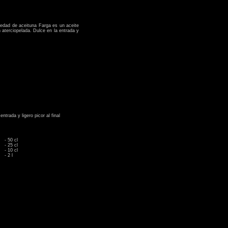
riedad de aceituna Farga es un aceite
aterciopelada. Dulce en la entrada y
trada y ligero picor al final
- 50 cl
- 25 cl
- 10 cl
- 2 l