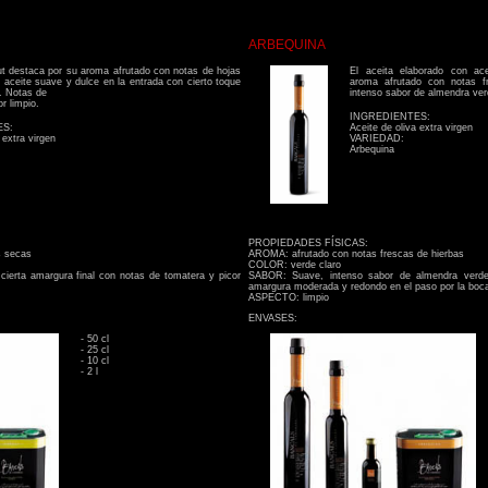
ARBEQUINA
ut destaca por su aroma afrutado con notas de hojas
El aceita elaborado con ac
 aceite suave y dulce en la entrada con cierto toque
aroma afrutado con notas f
l. Notas de
intenso sabor de almendra ver
r limpio.
INGREDIENTES:
ES:
Aceite de oliva extra virgen
 extra virgen
VARIEDAD:
Arbequina
PROPIEDADES FÍSICAS:
s secas
AROMA: afrutado con notas frescas de hierbas
COLOR: verde claro
ierta amargura final con notas de tomatera y picor
SABOR: Suave, intenso sabor de almendra verde 
amargura moderada y redondo en el paso por la boc
ASPECTO: limpio
ENVASES:
- 50 cl
- 25 cl
- 10 cl
- 2 l