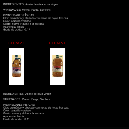
INGREDIENTES: Aceite de oliva extra virgen
VARIEDADES: Morrut, Farga, Sevillenc
PROPIEDADES FÍSICAS:
Olor: aromático y afrutado con notas de hojas frescas.
Color: amarillo verdoso
Gusto: suave y dulce a la entrada
Apariencia: limpia
Grado de acidez: 0,4 º
EX
EXTRA 2 L.
EX
EXTRA 5 L.
INGREDIENTES: Aceite de oliva virgen
VARIEDADES: Morrut, Farga, Sevillenc
PROPIEDADES FÍSICAS:
Olor: aromático y afrutado con notas de hojas frescas.
Color: amarillo verdoso
Gusto: suave y dulce a la entrada
Apariencia: limpia
Grado de acidez: 0,4º