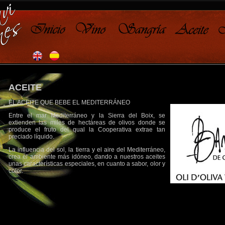
ACEITE
EL ACEITE QUE BEBE EL MEDITERRÁNEO
Entre el mar Mediterráneo y la Sierra del Boix, se
extienden las miles de hectáreas de olivos donde se
produce el fruto del qual la Cooperativa extrae tan
preciado líquido.
La influencia del sol, la tierra y el aire del Mediterráneo,
crea el ambiente más idóneo, dando a nuestros aceites
unas características especiales, en cuanto a sabor, olor y
color.