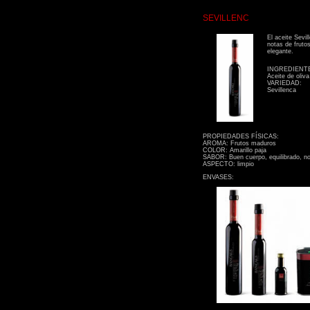
SEVILLENC
El aceite Sevi
notas de fruto
elegante.
INGREDIENT
Aceite de oliva
VARIEDAD:
Sevillenca
PROPIEDADES FÍSICAS:
AROMA: Frutos maduros
COLOR: Amarillo paja
SABOR: Buen cuerpo, equilibrado, no
ASPECTO: limpio
ENVASES: