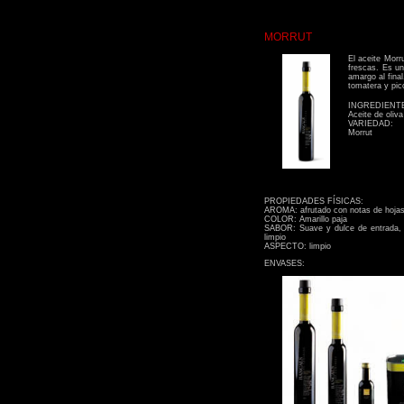
MORRUT
El aceite Morr
frescas. Es un
amargo al fina
tomatera y pico
INGREDIENT
Aceite de oliva
VARIEDAD:
Morrut
PROPIEDADES FÍSICAS:
AROMA: afrutado con notas de hoja
COLOR: Amarillo paja
SABOR: Suave y dulce de entrada, c
limpio
ASPECTO: limpio
ENVASES: